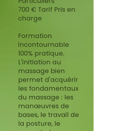
Particuliers
700 € Tarif Pris en
charge
Formation
incontournable
100% pratique.
L'initiation au
massage bien
permet d'acquérir
les fondamentaux
du massage : les
manœuvres de
bases, le travail de
la posture, le