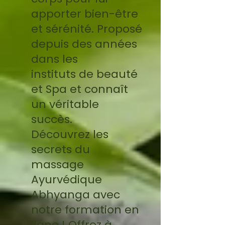
apporter bien-être
et sérénité. Proposé
depuis des années
dans les
instituts de beauté
et Spa et connaît
un véritable
succès.
Découvrez les
secrets du
massage
Ayurvédique
Abhyanga avec
notre formation en
ligne ! Offrez à