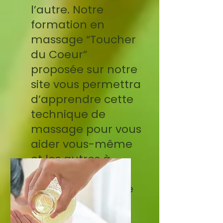
l’autre. Notre
formation en
massage “Toucher
du Coeur”
proposée sur notre
site vous permettra
d’apprendre cette
technique de
massage pour vous
aider vous-même
et les autres à
retrouver un état
de bien-être et de
sérénité.