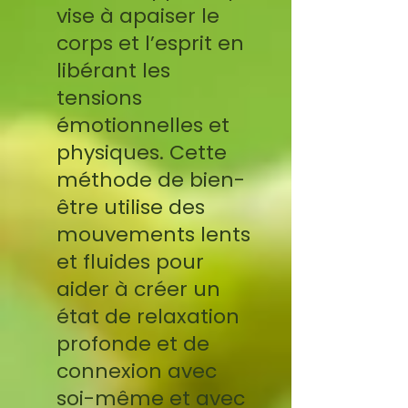
vise à apaiser le
corps et l’esprit en
libérant les
tensions
émotionnelles et
physiques. Cette
méthode de bien-
être utilise des
mouvements lents
et fluides pour
aider à créer un
état de relaxation
profonde et de
connexion avec
soi-même et avec