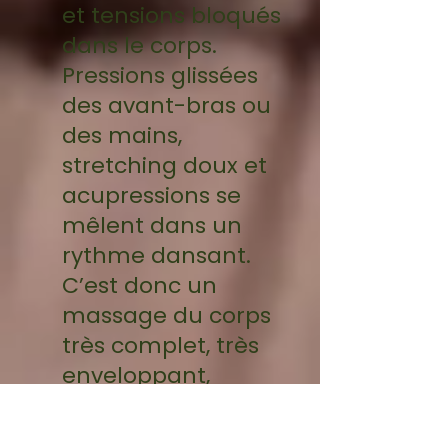
et tensions bloqués
dans le corps.
Pressions glissées
des avant-bras ou
des mains,
stretching doux et
acupressions se
mêlent dans un
rythme dansant.
C’est donc un
massage du corps
très complet, très
enveloppant,
alternant les
techniques