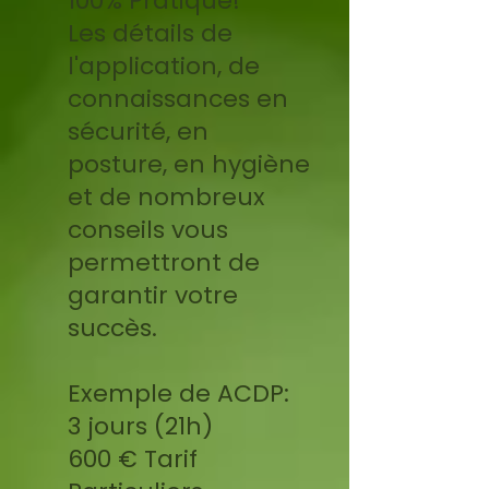
100% Pratique!
Les détails de
l'application, de
connaissances en
sécurité, en
posture, en hygiène
et de nombreux
conseils vous
permettront de
garantir votre
succès.
Exemple de ACDP:
3 jours (21h)
600 € Tarif