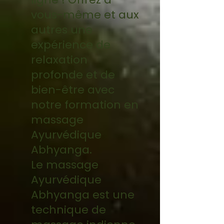
vous-même et aux
autres une
expérience de
relaxation
profonde et de
bien-être avec
notre formation en
massage
Ayurvédique
Abhyanga.
Le massage
Ayurvédique
Abhyanga est une
technique de