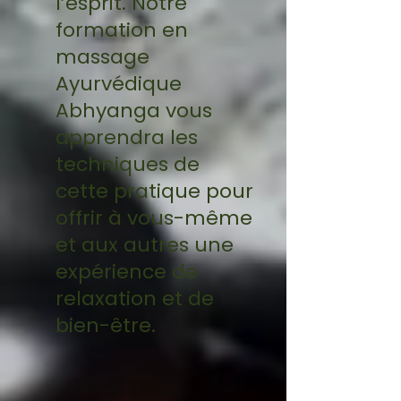
l’esprit. Notre
formation en
massage
Ayurvédique
Abhyanga vous
apprendra les
techniques de
cette pratique pour
offrir à vous-même
et aux autres une
expérience de
relaxation et de
bien-être.