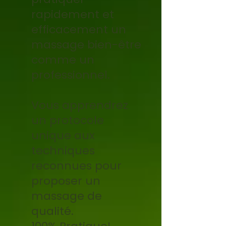
rapidement et
efficacement un
massage bien-être
comme un
professionnel.
Vous apprendrez
un protocole
unique aux
techniques
reconnues pour
proposer un
massage de
qualité.