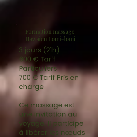
Formation massage
Hawaien Lomi-lomi
3 jours (21h)
600 € Tarif
Particuliers
700 € Tarif Pris en
charge
Ce massage est
une invitation au
voyage. Il participe
à libérer les nœuds