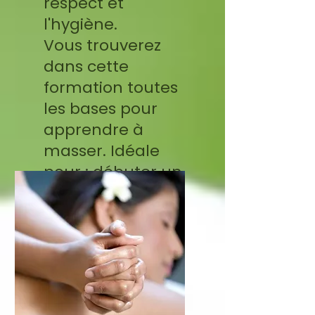
respect et
l'hygiène.
Vous trouverez
dans cette
formation toutes
les bases pour
apprendre à
masser. Idéale
pour : débuter un
apprentissage
dans le domaine
du massage.