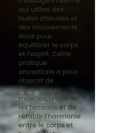
massage indienne
qui utilise des
huiles chaudes et
des mouvements
doux pour
équilibrer le corps
et l’esprit. Cette
pratique
ancestrale a pour
objectif de
détendre les
muscles, d’apaiser
les tensions et de
rétablir l’harmonie
entre le corps et