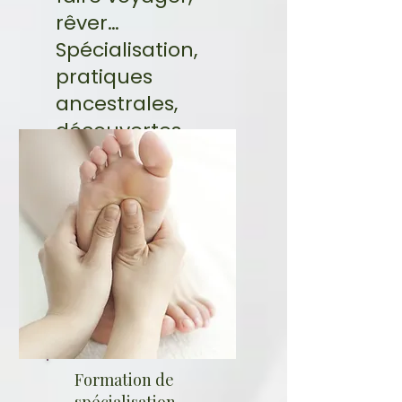
rêver…
Spécialisation,
pratiques
ancestrales,
découvertes,
reflètent ces
formations
certifiantes.
Formation de