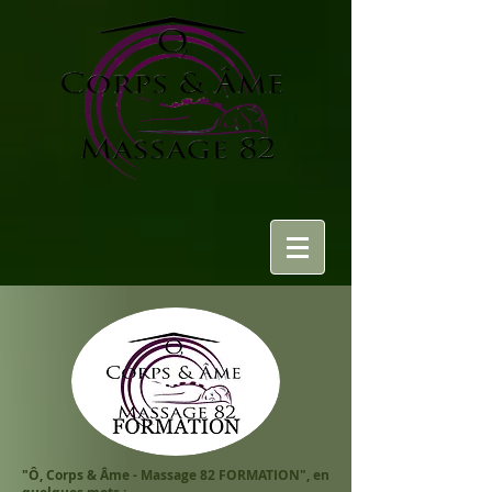
"Ô, Corps & Âme - Massage 82 FORMATION", e
n