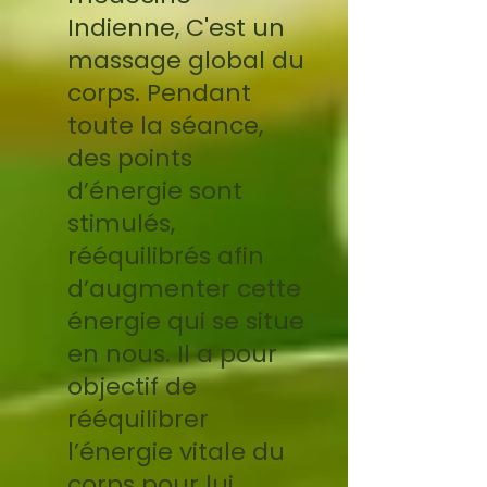
Indienne, C'est un
massage global du
corps. Pendant
toute la séance,
des points
d’énergie sont
stimulés,
rééquilibrés afin
d’augmenter cette
énergie qui se situe
en nous. Il a pour
objectif de
rééquilibrer
l’énergie vitale du
corps pour lui