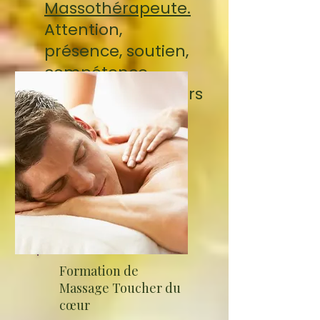
Massothérapeute.
Attention,
présence, soutien,
compétence,
prennent tous leurs
sens avec cette
formation.
Formation de
Massage Toucher du
cœur