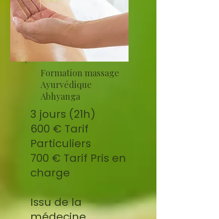
Formation massage
Ayurvédique
Abhyanga
3 jours (21h)
600 € Tarif
Particuliers
700 € Tarif Pris en
charge
Issu de la
médecine