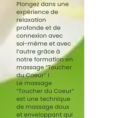
Plongez dans une
expérience de
relaxation
profonde et de
connexion avec
soi-même et avec
l’autre grâce à
notre formation en
massage “Toucher
du Coeur” !
Le massage
“Toucher du Coeur”
est une technique
de massage doux
et enveloppant qui